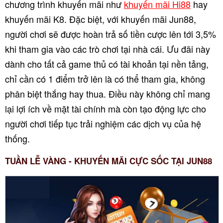
chương trình khuyến mãi như
khuyến mãi Hi88
hay
khuyến mãi K8. Đặc biệt, với khuyến mãi Jun88,
người chơi sẽ được hoàn trả số tiền cược lên tới 3,5%
khi tham gia vào các trò chơi tại nhà cái. Ưu đãi này
dành cho tất cả game thủ có tài khoản tại nền tảng,
chỉ cần có 1 điểm trở lên là có thể tham gia, không
phân biệt thắng hay thua. Điều này không chỉ mang
lại lợi ích về mặt tài chính mà còn tạo động lực cho
người chơi tiếp tục trải nghiệm các dịch vụ của hệ
thống.
TUẦN LỄ VÀNG - KHUYẾN MÃI CỰC SỐC TẠI JUN88