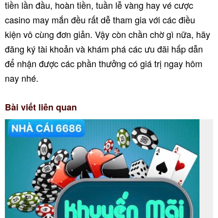
tiền lần đầu, hoàn tiền, tuần lễ vàng hay vé cược
casino may mắn đều rất dễ tham gia với các điều
kiện vô cùng đơn giản. Vậy còn chần chờ gì nữa, hãy
đăng ký tài khoản và khám phá các ưu đãi hấp dẫn
để nhận được các phần thưởng có giá trị ngay hôm
nay nhé.
Bài viết liên quan