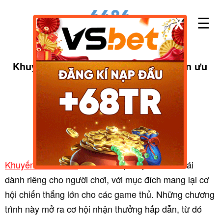
☰
X
Home
>
Khuyến mãi
Khuyến mãi Jun88 - Tham gia và nhận ưu
đãi khủng mỗi ngày
Khuyến mãi
|
01/12/2024
by
789bet
✚ ĐĂNG KÝ 6686
✍ ĐĂNG NHẬP 6686
Khuyến mãi Jun88
là ưu đãi đặc biệt mà nhà cái
dành riêng cho người chơi, với mục đích mang lại cơ
hội chiến thắng lớn cho các game thủ. Những chương
trình này mở ra cơ hội nhận thưởng hấp dẫn, từ đó