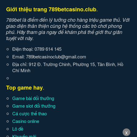
.
Giới thiệu trang 789betcasino.club
789bet là điểm đến lý tưởng cho hàng triệu game thủ. Với
giao diện thân thiện cùng hệ thống các trò chơi phong
phú. Hãy tham gia ngay để khám phá thế giới thư giãn
tuyệt vời này.
Điện thoại: 0789 614 145
Email:
789betcasinoclub@gmail.com
Địa chỉ: 912 Đ. Trường Chinh, Phường 15, Tân Bình, Hồ
Chí Minh
.
Top game hay
Game bài đổi thưởng
Game slot đổi thưởng
Cá cược thể thao
Casino online
Lô đề
x
Khuyến mãi