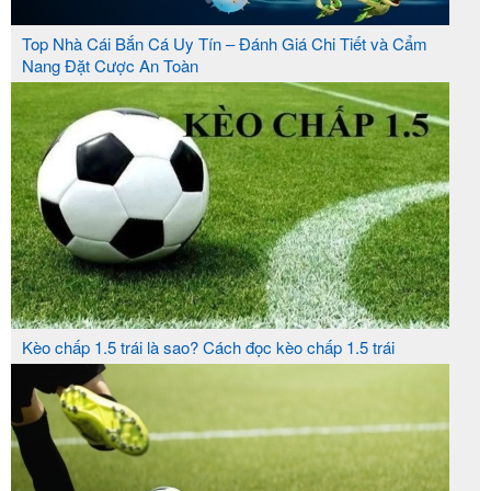
Top Nhà Cái Bắn Cá Uy Tín – Đánh Giá Chi Tiết và Cẩm
Nang Đặt Cược An Toàn
Kèo chấp 1.5 trái là sao? Cách đọc kèo chấp 1.5 trái