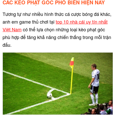
CÁC KÈO PHẠT GÓC PHỔ BIẾN HIỆN NAY
Tương tự như nhiều hình thức cá cược bóng đá khác,
anh em game thủ chơi tại
top 10 nhà cái uy tín nhất
Việt Nam
có thể lựa chọn những loại kèo phạt góc
phù hợp để tăng khả năng chiến thắng trong mỗi trận
đấu.