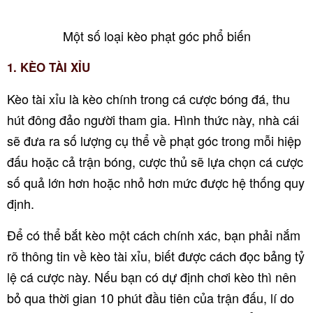
Một số loại kèo phạt góc phổ biến
1. KÈO TÀI XỈU
Kèo tài xỉu là kèo chính trong cá cược bóng đá, thu
hút đông đảo người tham gia. Hình thức này, nhà cái
sẽ đưa ra số lượng cụ thể về phạt góc trong mỗi hiệp
đấu hoặc cả trận bóng, cược thủ sẽ lựa chọn cá cược
số quả lớn hơn hoặc nhỏ hơn mức được hệ thống quy
định.
Để có thể bắt kèo một cách chính xác, bạn phải nắm
rõ thông tin về kèo tài xỉu, biết được cách đọc bảng tỷ
lệ cá cược này. Nếu bạn có dự định chơi kèo thì nên
bỏ qua thời gian 10 phút đầu tiên của trận đấu, lí do