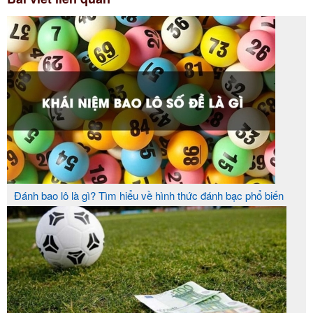
Đánh bao lô là gì? Tìm hiểu về hình thức đánh bạc phổ biến