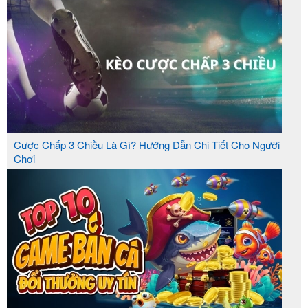
Cược Chấp 3 Chiều Là Gì? Hướng Dẫn Chi Tiết Cho Người
Chơi