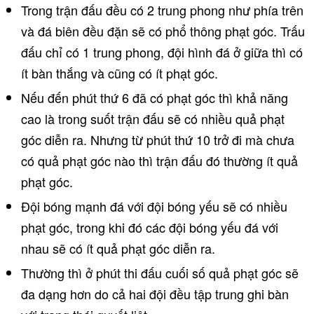
Trong trận đấu đều có 2 trung phong như phía trên
và đá biên đều đặn sẽ có phổ thông phạt góc. Trấu
đấu chỉ có 1 trung phong, đội hình đá ở giữa thì có
ít bàn thắng và cũng có ít phạt góc.
Nếu đến phút thứ 6 đã có phạt góc thì khả năng
cao là trong suốt trận đấu sẽ có nhiều quả phạt
góc diễn ra. Nhưng từ phút thứ 10 trở đi mà chưa
có quả phạt góc nào thì trận đấu đó thường ít quả
phạt góc.
Đội bóng mạnh đá với đội bóng yếu sẽ có nhiều
phạt góc, trong khi đó các đội bóng yếu đá với
nhau sẽ có ít quả phạt góc diễn ra.
Thường thì ở phút thi đấu cuối số quả phạt góc sẽ
đa dạng hơn do cả hai đội đều tập trung ghi bàn